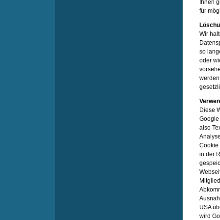
Ihnen 
für mög
Löschu
Wir hal
Datensp
so lang
oder wi
vorsehe
werden 
gesetzl
Verwen
Diese W
Google 
also Te
Analyse
Cookie 
in der 
gespeic
Webseit
Mitglie
Abkomme
Ausnahm
USA übe
wird Go