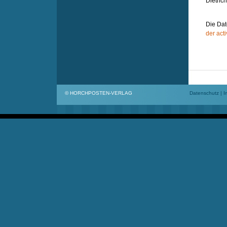
Dietric
Die Dat
der act
© HORCHPOSTEN-VERLAG
Datenschutz
|
I