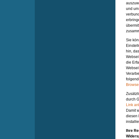
auszuwe
und um 
verbund
erbring
übermit
zusamm
Sie kön
Einstel
hin, da
Webseit
die Erf
Webseit
Verarbe
folgend
Browser
Zusätzl
durch G
Link an
Damit w
diesen 
installie
Ihre Re
Widers