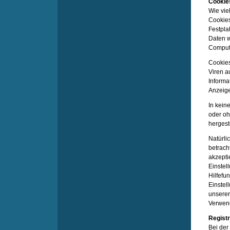
Cookie
Wie vie
Cookies
Festpla
Daten w
Compute
Cookies
Viren a
Informa
Anzeige
In kein
oder oh
hergeste
Natürli
betrach
akzepti
Einstel
Hilfefu
Einstel
unserer
Verwend
Registr
Bei der