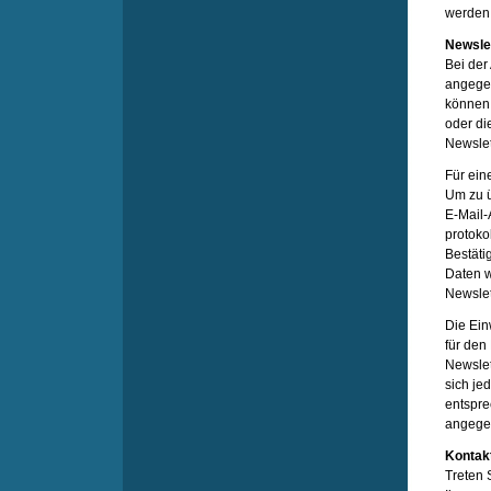
werden 
Newsle
Bei der
angegeb
können 
oder di
Newslet
Für ein
Um zu ü
E-Mail-
protoko
Bestäti
Daten w
Newslet
Die Ein
für den
Newslet
sich je
entspr
angegeb
Kontak
Treten 