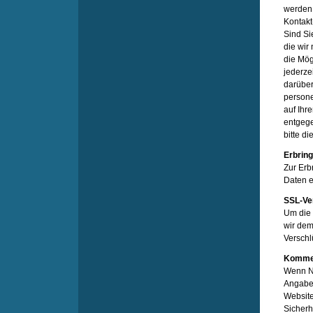
werden 
Kontakt
Sind Si
die wir
die Mög
jederze
darüber
persone
auf Ihr
entgeg
bitte d
Erbring
Zur Erb
Daten e
SSL-Ve
Um die 
wir dem
Verschl
Kommen
Wenn Nu
Angaben
Website
Sicherh