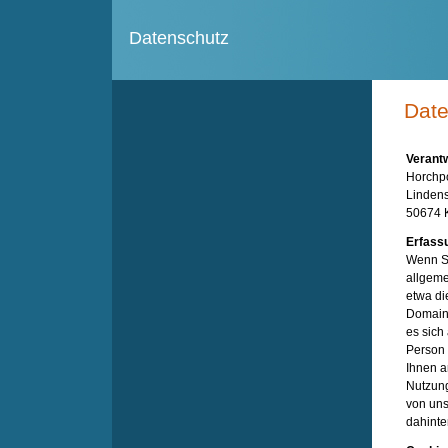
Datenschutz
Date
Verantw
Horchp
Lindens
50674 
Erfass
Wenn Si
allgeme
etwa di
Domainn
es sich
Person 
Ihnen a
Nutzung
von uns
dahinte