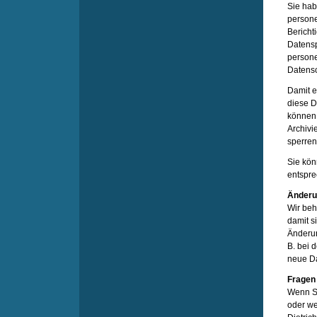
Sie hab
persone
Bericht
Datensp
persone
Datensc
Damit e
diese D
können 
Archivi
sperren
Sie kön
entspre
Änderu
Wir beh
damit s
Änderun
B. bei 
neue Da
Fragen
Wenn Si
oder we